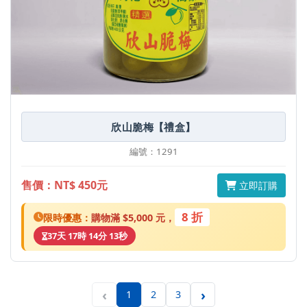
欣山脆梅【禮盒】
編號：1291
售價：NT$ 450元
立即訂購
8 折
限時優惠：
購物滿 $5,000 元，
37天 17時 14分 13秒
‹
›
1
2
3