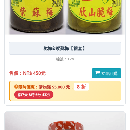
脆梅&紫蘇梅【禮盒】
編號：129
售價：NT$ 450元
立即訂購
8 折
限時優惠：
購物滿 $5,000 元，
37天 8時 6分 43秒