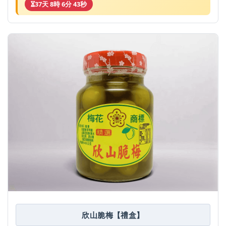
37天 8時 6分 43秒
欣山脆梅【禮盒】