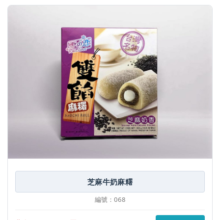
芝麻牛奶麻糬
編號：068