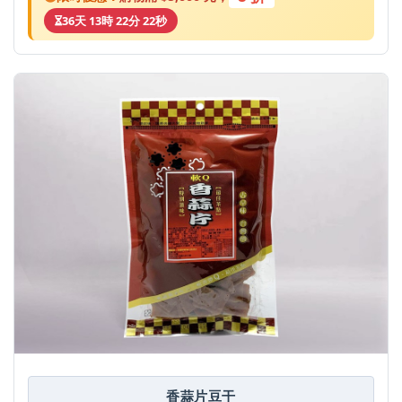
36天 13時 22分 22秒
香蒜片豆干