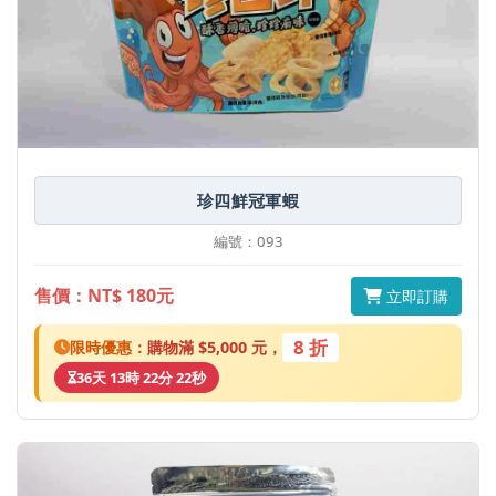
珍四鮮冠軍蝦
編號：093
售價：NT$ 180元
立即訂購
8 折
限時優惠：
購物滿 $5,000 元，
36天 13時 22分 22秒