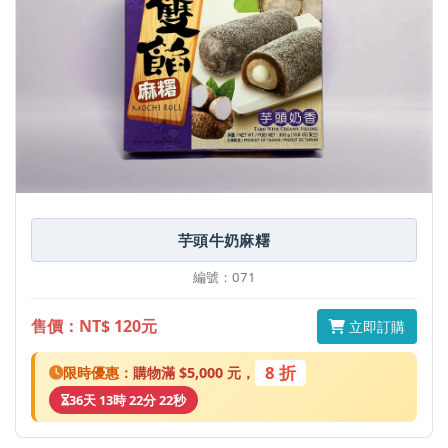
芋頭牛奶麻糬
編號：071
售價：NT$ 120元
立即訂購
8 折
限時優惠：
購物滿 $5,000 元，
36天 13時 22分 22秒