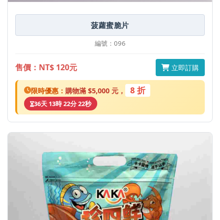
菠蘿蜜脆片
編號：096
售價：NT$ 120元
立即訂購
8 折
限時優惠：
購物滿 $5,000 元，
36天 13時 22分 22秒